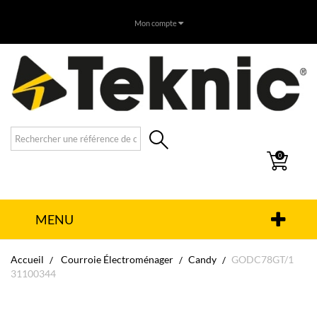
Mon compte
0
MENU
Accueil
Courroie Électroménager
Candy
GODC78GT/1
31100344