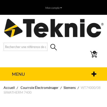
Mon compte
0
MENU
Accueil
Courroie Électroménager
Siemens
WT74000/08
SIWATHERM 7400