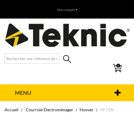
Mon compte
0
MENU
Accueil
Courroie Électroménager
Hoover
HF716I